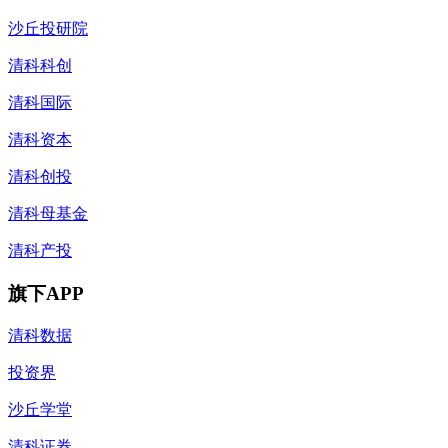
沙丘投研院
清科科创
清科国际
清科资本
清科创投
清科母基金
清科产投
旗下APP
清科数据
投资界
沙丘学堂
清科证券